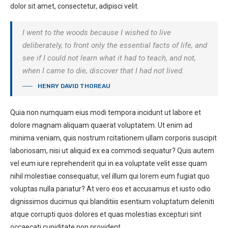
dolor sit amet, consectetur, adipisci velit.
I went to the woods because I wished to live
deliberately, to front only the essential facts of life, and
see if I could not learn what it had to teach, and not,
when I came to die, discover that I had not lived.
HENRY DAVID THOREAU
Quia non numquam eius modi tempora incidunt ut labore et
dolore magnam aliquam quaerat voluptatem. Ut enim ad
minima veniam, quis nostrum rcitationem ullam corporis suscipit
laboriosam, nisi ut aliquid ex ea commodi sequatur? Quis autem
vel eum iure reprehenderit qui in ea voluptate velit esse quam
nihil molestiae consequatur, vel illum qui lorem eum fugiat quo
voluptas nulla pariatur? At vero eos et accusamus et iusto odio
dignissimos ducimus qui blanditiis esentium voluptatum deleniti
atque corrupti quos dolores et quas molestias excepturi sint
occaecati cupiditate non provident,